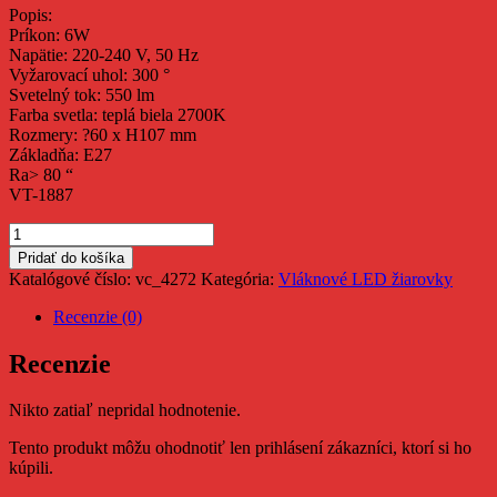
Popis:
Príkon: 6W
Napätie: 220-240 V, 50 Hz
Vyžarovací uhol: 300 °
Svetelný tok: 550 lm
Farba svetla: teplá biela 2700K
Rozmery: ?60 x H107 mm
Základňa: E27
Ra> 80 “
VT-1887
množstvo
Žiarovka
Pridať do košíka
LED
Katalógové číslo:
vc_4272
Kategória:
Vláknové LED žiarovky
6W,
E27
Recenzie (0)
-
A60,
Recenzie
2700K
550lm,
Nikto zatiaľ nepridal hodnotenie.
300°,
Ra
Tento produkt môžu ohodnotiť len prihlásení zákazníci, ktorí si ho
80,
kúpili.
vlákno,
VT-