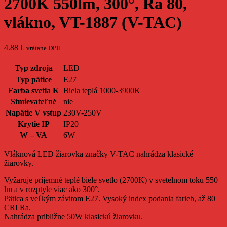
2700K 550lm, 300°, Ra 80,
vlákno, VT-1887 (V-TAC)
4.88
€
vrátane DPH
Typ zdroja
LED
Typ pätice
E27
Farba svetla K
Biela teplá 1000-3900K
Stmievateľné
nie
Napätie V vstup
230V-250V
Krytie IP
IP20
W – VA
6W
Vláknová LED žiarovka značky V-TAC nahrádza klasické
žiarovky.
Vyžaruje príjemné teplé biele svetlo (2700K) v svetelnom toku 550
lm a v rozptyle viac ako 300°.
Pätica s veľkým závitom E27. Vysoký index podania farieb, až 80
CRI Ra.
Nahrádza približne 50W klasickú žiarovku.