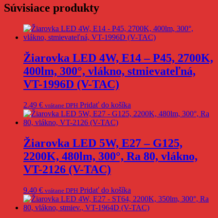
Súvisiace produkty
1887
(V-
TAC)
Žiarovka LED 4W, E14 – P45, 2700K,
400lm, 300°, vlákno, stmievateľná,
VT-1996D (V-TAC)
2.49
€
Pridať do košíka
vrátane DPH
Žiarovka LED 5W, E27 – G125,
2200K, 480lm, 300°, Ra 80, vlákno,
VT-2126 (V-TAC)
9.40
€
Pridať do košíka
vrátane DPH