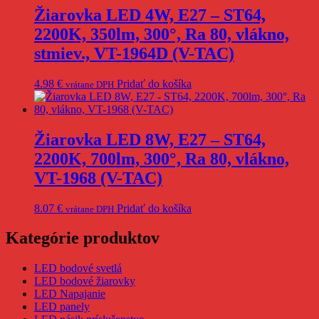
Žiarovka LED 4W, E27 – ST64,
2200K, 350lm, 300°, Ra 80, vlákno,
stmiev., VT-1964D (V-TAC)
4.98
€
Pridať do košíka
vrátane DPH
Žiarovka LED 8W, E27 – ST64,
2200K, 700lm, 300°, Ra 80, vlákno,
VT-1968 (V-TAC)
8.07
€
Pridať do košíka
vrátane DPH
Kategórie produktov
LED bodové svetlá
LED bodové žiarovky
LED Napajanie
LED panely