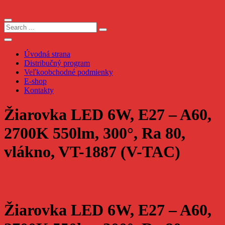
Skip
to
content
Úvodná strana
Distribučný program
Veľkoobchodné podmienky
E-shop
Kontakty
Žiarovka LED 6W, E27 – A60,
2700K 550lm, 300°, Ra 80,
vlákno, VT-1887 (V-TAC)
Žiarovka LED 6W, E27 – A60,