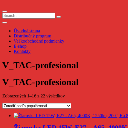
Skip
to
content
Úvodná strana
Distribučný program
Veľkoobchodné podmienky
E-shop
Kontakty
V_TAC-profesional
V_TAC-profesional
Zoradené
Zobrazených 1–16 z 22 výsledkov
podľa
popularity
Žiarovka LED 15W, E27 – A65, 4000K